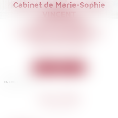
Cabinet de Marie-Sophie
VINCENT
Avocat à PARIS
Droit du Travail et de la
Sécurité Sociale
Ouvrir
le
menu
Liens utiles
Vous êtes ici :
Liens utiles