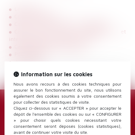
Legifrance
Cour de Cassation
Cour de Justice de l'Union Européenne
Centre des liaisons européennes et
internationales de sécurité sociale
Caisse d'allocation familiales
Pôle-Emploi
JuriTravail
Information sur les cookies
Nous avons recours à des cookies techniques pour
assurer le bon fonctionnement du site, nous utilisons
également des cookies soumis à votre consentement
pour collecter des statistiques de visite.
HARCÈLEMENT MORAL : UNE ÉVALUATION GLOBALE DES FAITS S’IMPOSE
Cliquez ci-dessous sur « ACCEPTER » pour accepter le
dépôt de l'ensemble des cookies ou sur « CONFIGURER
Dans un arrêt du 18 décembre 2024, la Cour de
» pour choisir quels cookies nécessitant votre
cassation rappelle que, pour apprécier
consentement seront déposés (cookies statistiques),
l’existence d’un harcèlement moral, le juge
avant de continuer votre visite du site.