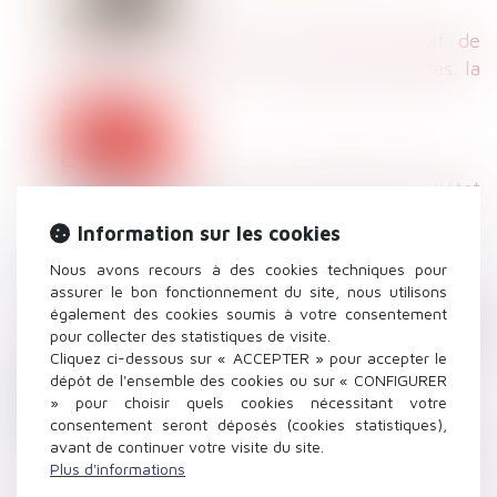
Sanction consécutive à un envoi tardif de
l’arrêt de travail : le juge ne peut pas la
moduler
Jour de carence : ce qui change avec l'état
d'urgence sanitaire
Information sur les cookies
Nous avons recours à des cookies techniques pour
assurer le bon fonctionnement du site, nous utilisons
Le Coronavirus justifie-t-il la rupture d'une
également des cookies soumis à votre consentement
promesse d'embauche ou d'une période
pour collecter des statistiques de visite.
Cliquez ci-dessous sur « ACCEPTER » pour accepter le
d'essai ?
dépôt de l'ensemble des cookies ou sur « CONFIGURER
» pour choisir quels cookies nécessitant votre
consentement seront déposés (cookies statistiques),
avant de continuer votre visite du site.
Covid-19 : Le report de l’échéance Urssaf du
Plus d'informations
15 mars 2020 ?