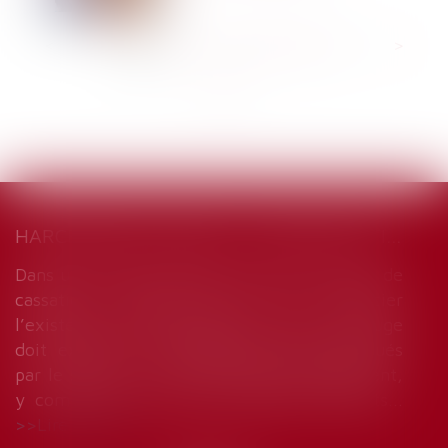
<<
<
1
2
3
4
5
6
7
...
>
>>
HARCÈLEMENT MORAL : UNE ÉVALUATION GLOBALE DES FAITS S’IMPOSE
Dans un arrêt du 18 décembre 2024, la Cour de
cassation rappelle que, pour apprécier
l’existence d’un harcèlement moral, le juge
doit examiner l’ensemble des faits invoqués
par le salarié, en les considérant globalement,
y compris les certificats médicaux produits...
Lire la suite