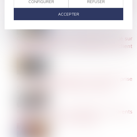
CONFIGURER
REFUSER
mortels : lancement d’une campagne
d’information
ACCEPTER
Quelle validité pour le licenciement fondé sur
une investigation par un dispositif de « client
mystère » ?
À travail égal salaire égal : limite de la prise
en compte de l’ancienneté des salariés
Renforcement de la protection des parents
d’enfants malades ou handicapés