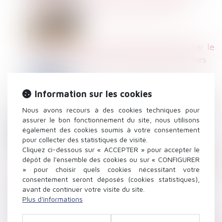
comment rédiger votre lettre ou mail ?
Nouvelle expertise médicale ordonnée par le
juge : l’avis de l’expert s’impose aux parties
Information sur les cookies
Indemnités journalières de sécurité sociale
Nous avons recours à des cookies techniques pour
(IJSS) 2024
assurer le bon fonctionnement du site, nous utilisons
également des cookies soumis à votre consentement
pour collecter des statistiques de visite.
Cliquez ci-dessous sur « ACCEPTER » pour accepter le
Principe d’égalité de traitement et
dépôt de l'ensemble des cookies ou sur « CONFIGURER
dénonciation de l’usage d’attribution du 13e
» pour choisir quels cookies nécessitant votre
mois
consentement seront déposés (cookies statistiques),
avant de continuer votre visite du site.
Plus d'informations
Prévention des accidents du travail graves et