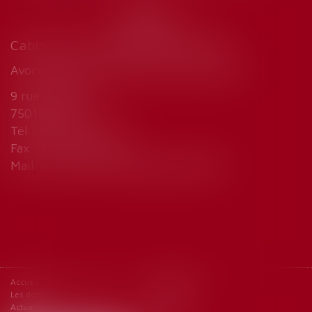
Cabinet de Marie-Sophie VINCENT
Avocat droit du travail et sécurité sociale
9 rue Fallempin
75015 Paris
Tél : 01 45 77 33 32
Fax : 01 45 77 23 15
Mail:
vincent.mariesophie@wanadoo.fr
Accueil
Le cabinet
Les domaines d'intervention
Honoraires
Actualités
Contact