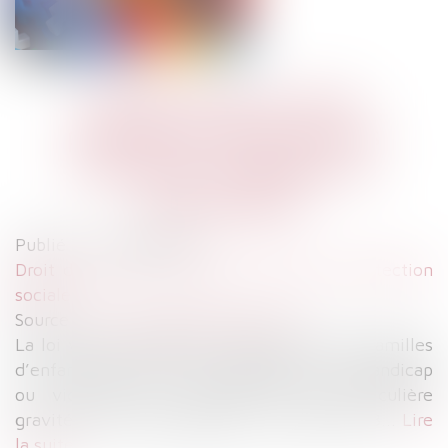
Renforcement de la
protection des parents
d’enfants malades ou
handicapés
Publié le :
02/08/2023
Droit du travail - Salariés
/
Droit de la protection
sociale
Source :
www.lemag-juridique.com
La loi visant à renforcer la protection des familles
d’enfants atteints d’une maladie ou d’un handicap
ou victimes d’un accident d’une particulière
gravité, a été promulguée le 19 juillet 2023...
Lire
la suite