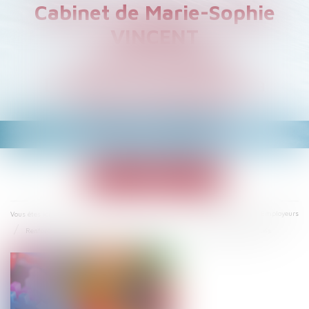
Cabinet de Marie-Sophie
VINCENT
Avocat à PARIS
Droit du Travail et de la
Sécurité Sociale
Ouvrir
le
menu
Accueil
Droit du travail - Employeurs
Vous êtes ici :
Renforcement de la protection des parents d’enfants malades ou handicapés