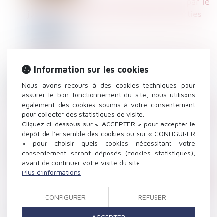
Nouvelle expertise médicale ordonnée par le
juge : l’avis de l’expert s’impose aux parties
Indemnités journalières de sécurité sociale
(IJSS) 2024
Information sur les cookies
Nous avons recours à des cookies techniques pour
assurer le bon fonctionnement du site, nous utilisons
également des cookies soumis à votre consentement
Principe d’égalité de traitement et
pour collecter des statistiques de visite.
dénonciation de l’usage d’attribution du 13e
Cliquez ci-dessous sur « ACCEPTER » pour accepter le
mois
dépôt de l'ensemble des cookies ou sur « CONFIGURER
» pour choisir quels cookies nécessitant votre
consentement seront déposés (cookies statistiques),
avant de continuer votre visite du site.
Prévention des accidents du travail graves et
Plus d'informations
mortels : lancement d’une campagne
d’information
CONFIGURER
REFUSER
ACCEPTER