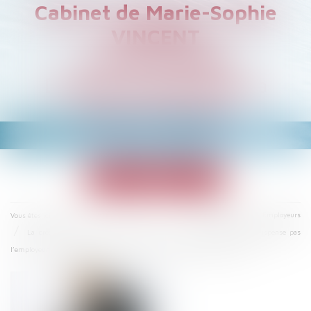
Cabinet de Marie-Sophie
VINCENT
Avocat à PARIS
Droit du Travail et de la
Sécurité Sociale
Ouvrir
le
menu
Accueil
Droit du travail - Employeurs
Vous êtes ici :
La création d’un poste spécifique pour le salarié déclaré inapte ne dispense pas
l’employeur de s’assurer de sa compatibilité avec l’état de santé du salarié