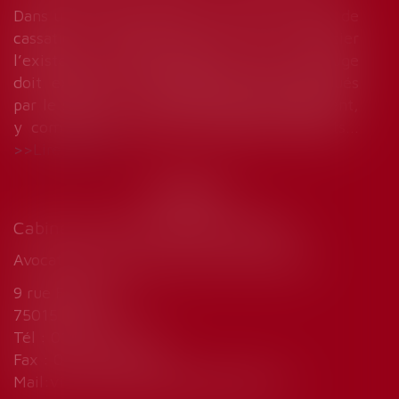
Dans un arrêt du 18 décembre 2024, la Cour de
cassation rappelle que, pour apprécier
l’existence d’un harcèlement moral, le juge
doit examiner l’ensemble des faits invoqués
par le salarié, en les considérant globalement,
y compris les certificats médicaux produits...
Lire la suite
Cabinet de Marie-Sophie VINCENT
Avocat droit du travail et sécurité sociale
9 rue Fallempin
75015 Paris
Tél : 01 45 77 33 32
Fax : 01 45 77 23 15
Mail:
vincent.mariesophie@wanadoo.fr