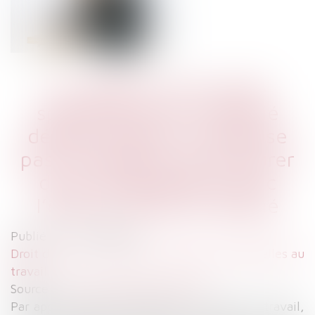
La création d’un poste
spécifique pour le salarié
déclaré inapte ne dispense
pas l’employeur de s’assurer
de sa compatibilité avec
l’état de santé du salarié
Publié le :
11/07/2023
Droit du travail - Salariés
/
Relation individuelles au
travail
Source :
www.lemag-juridique.com
Par application des dispositions du Code du travail,