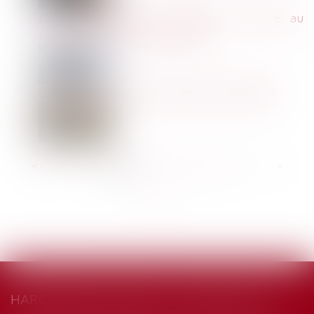
Le nouveau dossier médical en santé au
travail peut être mis en place
Contestation de la contrainte de l’URSSAF
<<
<
1
2
3
4
5
6
7
...
>
>>
HARCÈLEMENT MORAL : UNE ÉVALUATION GLOBALE DES FAITS S’IMPOSE