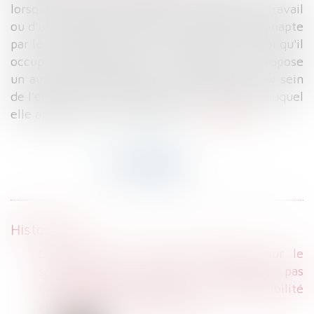
lorsque le salarié victime d'un accident du travail
ou d'une maladie professionnelle est déclaré inapte
par le médecin du travail, à reprendre l'emploi qu'il
occupait précédemment, l'employeur lui propose
un autre emploi approprié à ses capacités, au sein
de l'entreprise ou des entreprises du groupe auquel
elle appartient le cas échéant...
Lire la suite
Historique
La création d’un poste spécifique pour le
salarié déclaré inapte ne dispense pas
l’employeur de s’assurer de sa compatibilité
avec l’état de santé du salarié