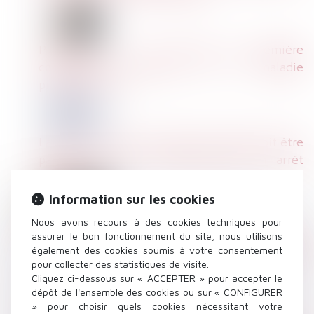
Précisions sur la date de première
constatation médicale de la maladie
professionnelle
La mise à pied conservatoire annulée doit être
payée même si le salarié était en arrêt
maladie
Information sur les cookies
Nous avons recours à des cookies techniques pour
Réforme des retraites : harmonisation du
assurer le bon fonctionnement du site, nous utilisons
également des cookies soumis à votre consentement
régime social des indemnités de rupture
pour collecter des statistiques de visite.
conventionnelle et de mise à la retraite
Cliquez ci-dessous sur « ACCEPTER » pour accepter le
dépôt de l'ensemble des cookies ou sur « CONFIGURER
» pour choisir quels cookies nécessitant votre