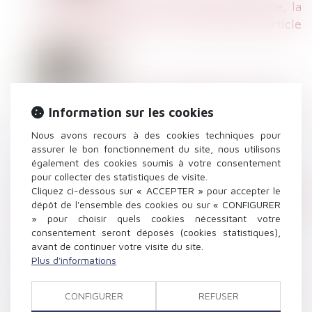
reconnaissance de maladie professionnelle, la
CPAM ne réagit pas ? A lire dans mon article
sur Juritravail
La marge d'appréciation laissée aux Etats pour
Information sur les cookies
lutter contre les discriminations d'âge -
Lexradio
Nous avons recours à des cookies techniques pour
assurer le bon fonctionnement du site, nous utilisons
également des cookies soumis à votre consentement
pour collecter des statistiques de visite.
Limitation des indemnités prud’homales : les
Cliquez ci-dessous sur « ACCEPTER » pour accepter le
dépôt de l'ensemble des cookies ou sur « CONFIGURER
juges peuvent-ils indemniser au-delà du
» pour choisir quels cookies nécessitant votre
barème ?
consentement seront déposés (cookies statistiques),
avant de continuer votre visite du site.
Plus d'informations
Non-discrimination à raison du handicap :
CONFIGURER
REFUSER
l’action du défenseur des droits