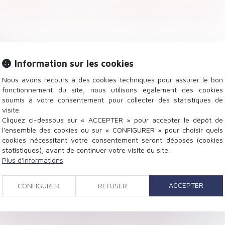
es pratiques contraires à la déontologie de la professio
2022
Information sur les cookies
Nous avons recours à des cookies techniques pour assurer le bon
alarié inapte : attention à la résiliation judiciaire !
fonctionnement du site, nous utilisons également des cookies
soumis à votre consentement pour collecter des statistiques de
visite.
Cliquez ci-dessous sur « ACCEPTER » pour accepter le dépôt de
ement prononcé en représailles d’une saisine prud’homa
l'ensemble des cookies ou sur « CONFIGURER » pour choisir quels
cookies nécessitant votre consentement seront déposés (cookies
statistiques), avant de continuer votre visite du site.
Plus d'informations
sont les mesures applicables au 1er décembre ?
ACCEPTER
CONFIGURER
REFUSER
aire respecter un engagement de l'employeur