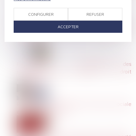
CONFIGURER
REFUSER
(Jur) Licenciement pour menace d’un procès
ACCEPTER
par le salarié : nullité et conséquences |
Lextenso.fr
Prud’hommes : le plafonnement des
indemnités jugé contraire au droit
international
Réforme du contentieux de la sécurité sociale
et de l’action sociale