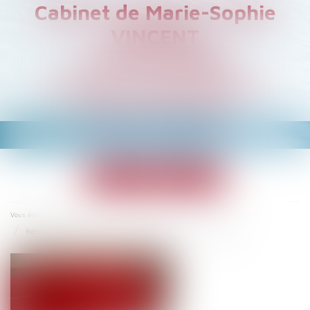
Cabinet de Marie-Sophie
VINCENT
Avocat à PARIS
Droit du Travail et de la
Sécurité Sociale
Ouvrir
le
menu
Accueil
Vous êtes ici :
Réforme du contentieux de la sécurité sociale et de l’action sociale