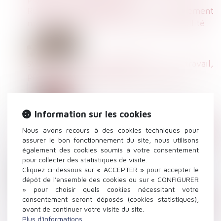
Rupture conventionnelle : le harcèlement
moral seul ne suffit pas à entraîner la nullité
Système de géolocalisation au travail,
précision jurisprudentielle sur sa licéité
Information sur les cookies
Peut-on agir lorsque, saisie d'une demande de
reconnaissance de maladie professionnelle, la
Nous avons recours à des cookies techniques pour
assurer le bon fonctionnement du site, nous utilisons
CPAM ne réagit pas ? A lire dans mon article
également des cookies soumis à votre consentement
sur Juritravail
pour collecter des statistiques de visite.
Cliquez ci-dessous sur « ACCEPTER » pour accepter le
dépôt de l'ensemble des cookies ou sur « CONFIGURER
» pour choisir quels cookies nécessitant votre
Tout savoir sur la Sécurité sociale des
consentement seront déposés (cookies statistiques),
indépendants | Le portail des ministères
avant de continuer votre visite du site.
économiques et financiers
Plus d'informations