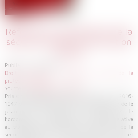
Réforme du contentieux de la
sécurité sociale et de l’action
sociale
Publié le :
28/11/2018
Droit du travail - Employeurs
/
Droit de la
protection sociale
Source :
www.dalloz-actualite.fr
Pris en application de l’article 12 de la loi n° 2016-
1547 du 18 novembre 2016 de modernisation de la
justice du 21e siècle et de l’article 7 de
l’ordonnance n° 2018-358 du 16 mai 2018 relative
au traitement juridictionnel du contentieux de la
sécurité sociale et de l’aide sociale, un décret