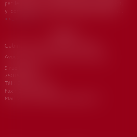
par le salarié, en les considérant globalement,
y compris les certificats médicaux produits...
Lire la suite
Cabinet de Marie-Sophie VINCENT
Avocat droit du travail et sécurité sociale
9 rue Fallempin
75015 Paris
Tél : 01 45 77 33 32
Fax : 01 45 77 23 15
Mail:
vincent.mariesophie@wanadoo.fr