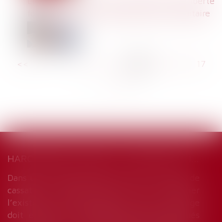
Licenciement nul pour violation d'une liberté
fondamentale : l'indemnisation est forfaitaire
<<
<
...
11
12
13
14
15
16
17
...
>
>>
HARCÈLEMENT MORAL : UNE ÉVALUATION GLOBALE DES FAITS S’IMPOSE
Dans un arrêt du 18 décembre 2024, la Cour de
cassation rappelle que, pour apprécier
l’existence d’un harcèlement moral, le juge
doit examiner l’ensemble des faits invoqués