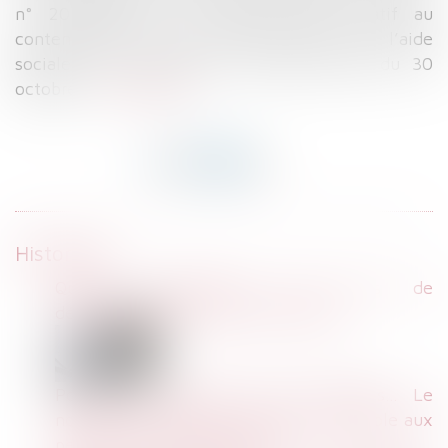
n° 2018-928 du 29 octobre 2018 relatif au
contentieux de la sécurité sociale et de l’aide
sociale a été publié au Journal officiel du 30
octobre...
Lire la suite
Historique
Quelle indemnisation des frais de
déplacement entre lieux de travail?
Portes trop lourdes, écrans illisibles… Le
nouveau tribunal de Paris est inaccessible aux
personnes à mobilité réduite