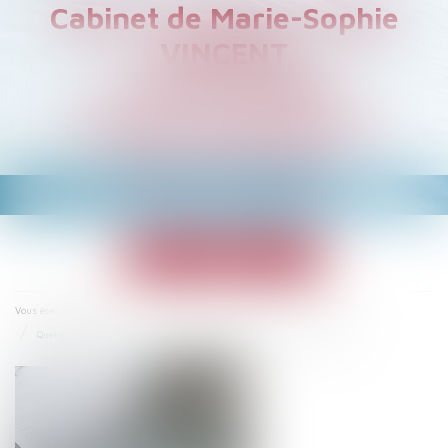
Cabinet de Marie-Sophie
VINCENT
Avocat à PARIS
Droit du Travail et de la
Sécurité Sociale
Ouvrir
le
menu
Accueil
Vous êtes ici :
Quelle indemnisation des frais de déplacement entre lieux de travail?