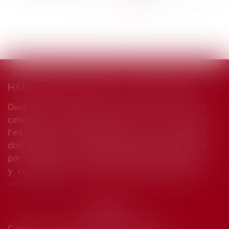
...
>
>>
HARCÈLEMENT MORAL : UNE ÉVALUATION GLOBALE DES FAITS S’IMPOSE
Dans un arrêt du 18 décembre 2024, la Cour de
cassation rappelle que, pour apprécier
l’existence d’un harcèlement moral, le juge
doit examiner l’ensemble des faits invoqués
par le salarié, en les considérant globalement,
y compris les certificats médicaux produits...
Lire la suite
Cabinet de Marie-Sophie VINCENT