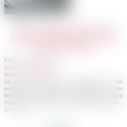
Quelle indemnisation des
frais de déplacement entre
lieux de travail?
Publié le :
01/04/2019
Droit du travail - Salariés
Source :
www.efl.fr
La prise en charge par l’employeur des frais
professionnels exposés par ses salariés pour les
besoins de son activité professionnelle et dans
l'intérêt de l'employeur constitue une obligation...
Lire la suite