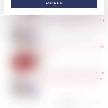
ACCEPTER
Prud’hommes : le plafonnement des
indemnités jugé contraire au droit
international
Réforme du contentieux de la sécurité sociale
et de l’action sociale
Licenciement nul pour violation d'une liberté
fondamentale : l'indemnisation est forfaitaire
<<
<
...
11
12
13
14
15
16
17