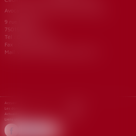
Avocat droit du travail et sécurité sociale
9 rue Fallempin
75015 Paris
Tél : 01 45 77 33 32
Fax : 01 45 77 23 15
Mail:
vincent.mariesophie@wanadoo.fr
Accueil
Le cabinet
Les domaines d'intervention
Honoraires
Actualités
Contact
Liens utiles
Articles