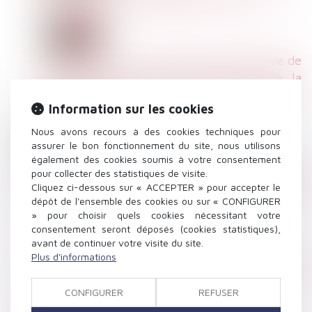
précision jurisprudentielle sur sa licéité
Peut-on agir lorsque, saisie d'une demande de
reconnaissance de maladie professionnelle, la
CPAM ne réagit pas ? A lire dans mon article
Information sur les cookies
sur Juritravail
Nous avons recours à des cookies techniques pour
assurer le bon fonctionnement du site, nous utilisons
également des cookies soumis à votre consentement
Tout savoir sur la Sécurité sociale des
pour collecter des statistiques de visite.
indépendants | Le portail des ministères
Cliquez ci-dessous sur « ACCEPTER » pour accepter le
dépôt de l'ensemble des cookies ou sur « CONFIGURER
économiques et financiers
» pour choisir quels cookies nécessitant votre
consentement seront déposés (cookies statistiques),
avant de continuer votre visite du site.
Plus d'informations
(Jur) Licenciement pour menace d’un procès
par le salarié : nullité et conséquences |
CONFIGURER
REFUSER
Lextenso.fr