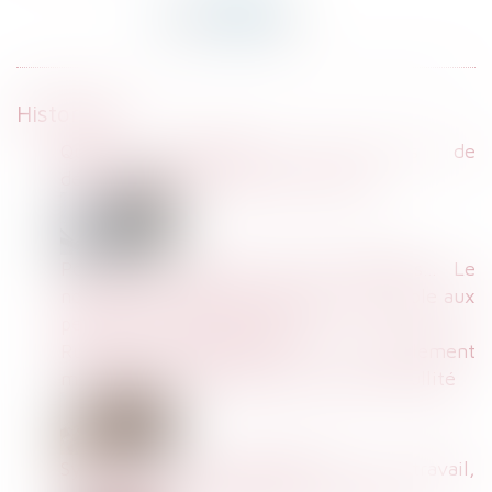
Historique
Quelle indemnisation des frais de
déplacement entre lieux de travail?
Portes trop lourdes, écrans illisibles… Le
nouveau tribunal de Paris est inaccessible aux
personnes à mobilité réduite
Rupture conventionnelle : le harcèlement
moral seul ne suffit pas à entraîner la nullité
Système de géolocalisation au travail,