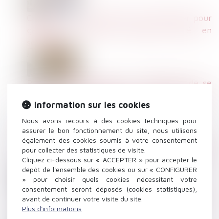
Covid-19 : Un salarié peut-il s’absenter pour
garder son enfant scolarisé placé en
septaine ?
Régime de prévoyance : impossibilité de se
soustraire à l’obligation de garantie en
Information sur les cookies
invoquant la responsabilité civile du salarié
Nous avons recours à des cookies techniques pour
assurer le bon fonctionnement du site, nous utilisons
également des cookies soumis à votre consentement
Déclaration en DSN des travailleurs
pour collecter des statistiques de visite.
handicapés : nouvelles modalités pour 2021
Cliquez ci-dessous sur « ACCEPTER » pour accepter le
dépôt de l'ensemble des cookies ou sur « CONFIGURER
» pour choisir quels cookies nécessitant votre
consentement seront déposés (cookies statistiques),
avant de continuer votre visite du site.
Port du masque en entreprise : obligations et
Plus d'informations
sanctions