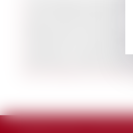
Le cadre qui désapprouve les valeurs de l’entrepri
Le temps de trajet des salariés itinérants peut dé
Temps de travail effectif du salarié itinérant
Remboursement de frais de transport : l’éloigneme
Attestation de formation : quelle responsabilité d
Le licenciement est nul si les propos ne sont pas i
Résiliation judiciaire : elle prend effet au jour d
Licenciement après avis médical d’impossibilité d
Action en reconnaissance d’un contrat de travail : 
HARCÈLEMENT MORAL : UNE ÉVALUATION