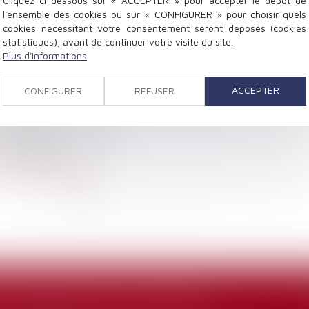
Cliquez ci-dessous sur « ACCEPTER » pour accepter le dépôt de
se exerce sa liberté d’opinion
l'ensemble des cookies ou sur « CONFIGURER » pour choisir quels
cookies nécessitant votre consentement seront déposés (cookies
sormais être qualifié de temps de travail effectif
statistiques), avant de continuer votre visite du site.
Plus d'informations
nt de la résidence habituelle est sans incidence
ACCEPTER
CONFIGURER
REFUSER
e l’employeur ?
njurieux
u jugement qui la prononce
e reclassement
quel délai pour agir ?
...
<<
<
1
2
3
4
5
6
7
>
>>
 GLOBALE DES FAITS S’IMPOSE