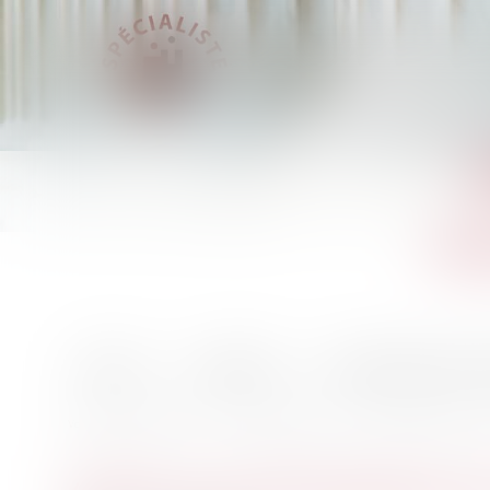
C
Dro
Accueil
Le cabinet
Les domaines d'int
Actualités
Les actus juridiques
Droit du travail - Salariés
Vous êtes ici :