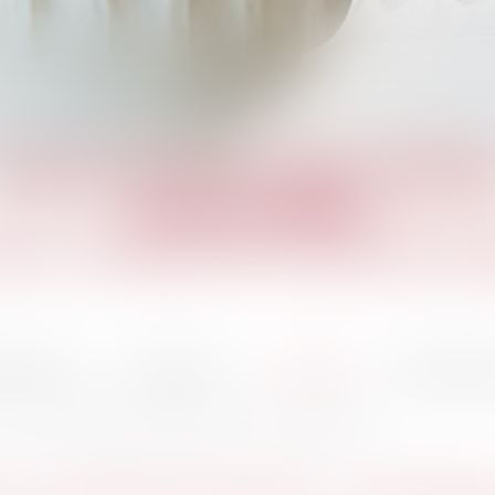
abinet de Marie-Sophie VINCE
Avocat à PARIS
it du Travail et de la Sécurité Soc
ervention
Honoraires
Actualités
Paiement 
Action en reconnaissance d’un contrat de travail : quel délai pour agir ?