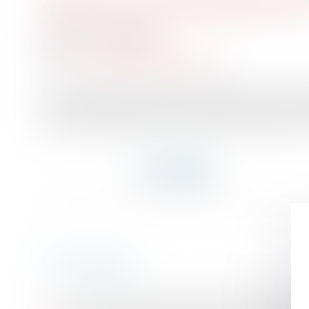
Action en reconnaissance d’u
Publié le :
21/06/2022
Droit du travail - Salariés
Source :
www.editions-legislatives.fr
Pour la première fois, à notre connaissance, la Cour 
d’un contrat de travail dont la nature juridique est in
relation contractuelle a cessé. Retour sur deux arrêts
HISTORIQUE
La mise à pied conservatoire annulée doit être pa