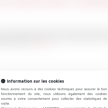
n contrat de travail : quel délai
de cassation pose comme principe que le délai de prescription 
décise ou contestée est de 5 ans. Elle précise par ailleurs que 
 du 11 mai 2022...
Lire la suite
Information sur les cookies
Nous avons recours à des cookies techniques pour assurer le bon
fonctionnement du site, nous utilisons également des cookies
soumis à votre consentement pour collecter des statistiques de
visite.
yée même si le salarié était en arrêt maladie