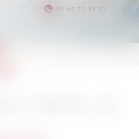
NT
iale
en ligne
Prise de RDV en ligne
Contact