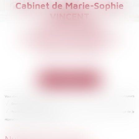
Cabinet de Marie-Sophie
VINCENT
Avocat à PARIS
Droit du Travail et de la
Sécurité Sociale
Ouvrir
le
menu
Actualités
Les actus juridiques
Droit du travail - Employeurs
Vous êtes ici :
Droit de la protection sociale
Nullité de la clause contractuelle visant à reporter automatiquement la charge de la
réparation de l'accident sur l'employeur
Nullité de la clause