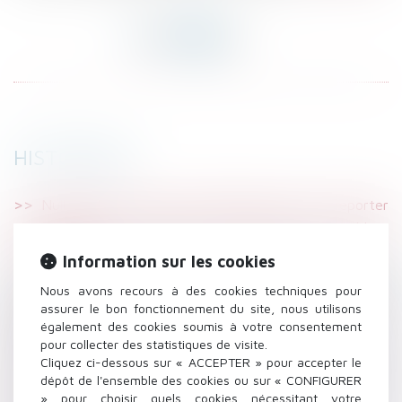
HISTORIQUE
Nullité de la clause contractuelle visant à reporter
automatiquement la charge de la réparation de l'accident
sur l'employeur
Information sur les cookies
Réforme des retraites : harmonisation du régime
Nous avons recours à des cookies techniques pour
social des indemnités de rupture conventionnelle et de
assurer le bon fonctionnement du site, nous utilisons
mise à la retraite
également des cookies soumis à votre consentement
pour collecter des statistiques de visite.
LFSS pour 2023 : le Conseil constitutionnel censure
Cliquez ci-dessous sur « ACCEPTER » pour accepter le
deux mesures relatives aux indemnités journalières
dépôt de l'ensemble des cookies ou sur « CONFIGURER
Le nouveau dossier médical en santé au travail peut
» pour choisir quels cookies nécessitant votre