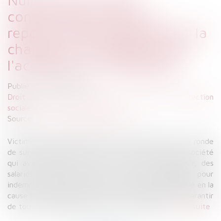
contractuelle visant à
reporter automatiquement la
charge de la réparation de
l'accident sur l'employeur
Publié le :
30/09/2024
Droit du travail - Employeurs
/
Droit de la protection
sociale
Source :
www.lemag-juridique.com
Victimes d’un accident alors qu'ils effectuaient une ronde
de surveillance dans les locaux au bénéfice d’une société
qui avait mandaté les services de leur employeur, des
salariés avaient assigné la société mandataire pour
indemnisation de leur préjudice, laquelle avait appelé en la
cause leur employeur afin qu'il soit condamné à la garantir
de toutes condamnations mises à sa charge...
Lire la suite