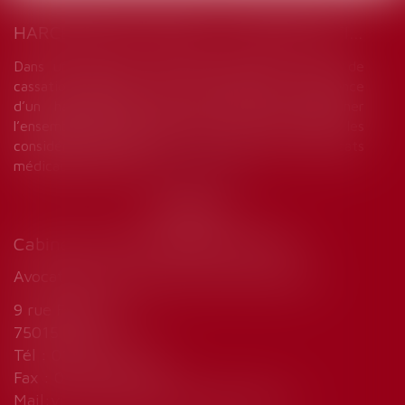
HARCÈLEMENT MORAL : UNE ÉVALUATION GLOBALE DES FAITS S’IMPOSE
Dans un arrêt du 18 décembre 2024, la Cour de
cassation rappelle que, pour apprécier l’existence
d’un harcèlement moral, le juge doit examiner
l’ensemble des faits invoqués par le salarié, en les
considérant globalement, y compris les certificats
médicaux produits...
Lire la suite
Cabinet de Marie-Sophie VINCENT
Avocat droit du travail et sécurité sociale
9 rue Fallempin
75015 Paris
Tél : 01 45 77 33 32
Fax : 01 45 77 23 15
Mail:
vincent.mariesophie@wanadoo.fr